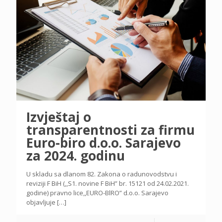
Izvještaj o
transparentnosti za firmu
Euro-biro d.o.o. Sarajevo
za 2024. godinu
U skladu sa dlanom 82. Zakona o radunovodstvu i
reviziji F BiH (,,S1. novine F BiH” br. 15121 od 24.02.2021.
godine) pravno lice,,EURO-BlRO” d.o.o. Sarajevo
objavljuje
[…]