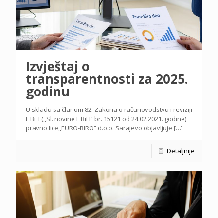
Izvještaj o
transparentnosti za 2025.
godinu
U skladu sa članom 82. Zakona o računovodstvu i reviziji
F BiH (,,Sl. novine F BiH” br. 15121 od 24.02.2021. godine)
pravno lice,,EURO-BlRO” d.o.o. Sarajevo objavljuje
[…]
Detaljnije